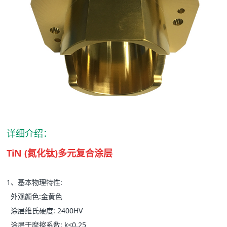
详细介绍：
TiN (氮化钛)多元复合涂层
1、基本物理特性:
外观颜色:金黄色
涂层维氏硬度: 2400HV
涂层干摩擦系数: k<0.25