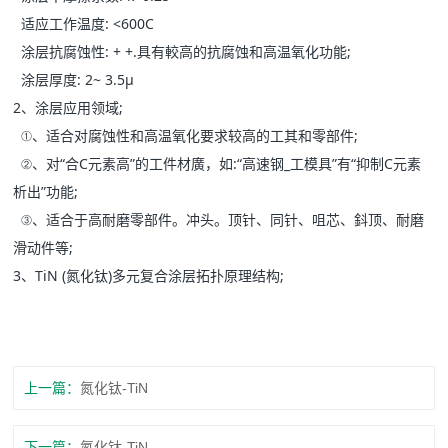
适应工作温度: <600C
涂层抗腐蚀性: + +.具有較高的抗腐蚀和高温氧化功能;
涂层厚度: 2~ 3.5μ
2、涂层应用领域;
①、适合对腐蚀性和高温氧化要求较高的工其和零部件;
②、对“合C元素高”的工件材廣，如:“高速钢_工模具”有“抑制C元素
析出”功能;
③、适合于高耐磨零部件。冲头。顶针、同针、咀芯、鈄顶、耐磨
滑动件等;
3、TiN (氮化钛)多元复合涂层拓扑原理结构;
上一篇：
氮化钛-TiN
下一篇：
氮化钛-TiN