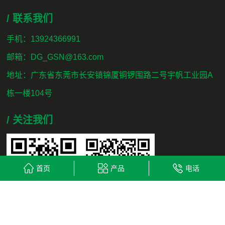
/ 联系我们
手机：13924366991
邮箱：DG_GSN@163.com
地址：广东省东莞市长安镇锦厦铜锣围路二号宇帆工业园A
栋一楼104号
/ 关注我们
首页
产品
电话