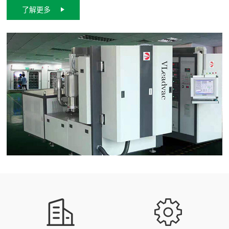
度高、耐磨损，耐腐蚀性、扩散结合力强等特点。 今晟纳米涂层以
了解更多
品质稳定、服务快捷、专业的PVD涂层技术成为客户优质涂层解决方
案的合作商。 主营涂层：氮化钛-TiN, 氮化铬-CrN, 碳氮化钛-TiCN,
氮化铝钛-ALTiN, 氮化铬铝钛CrALTiN, 高碳膜-DLC等。