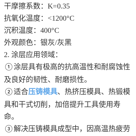
干摩擦系数：
K=0.35
抗氧化温度：
<1200°C
沉积温度：
400°C
外观颜色：银灰
/灰黑
2.
涂层应用领域：
涂层具有极高的抗高温性和耐腐蚀性
①
及良好的韧性、耐磨损性。
适合
压铸模具
、热挤压模具、热锻模
②
具和干式切削，加倍提升工具使用寿
命。
解决压铸模具成型中，因高温热疲劳
③