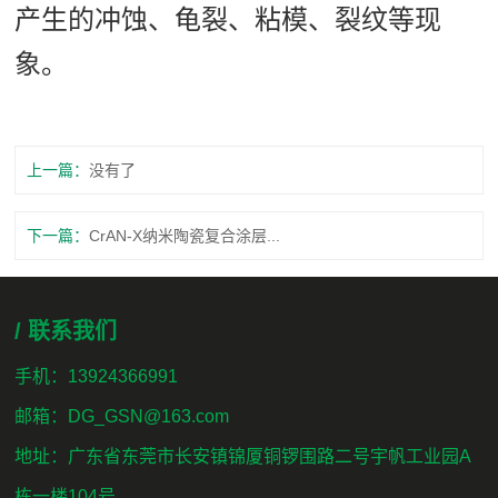
产生的冲蚀、龟裂、粘模、裂纹等现
象。
上一篇：
没有了
下一篇：
CrAN-X纳米陶瓷复合涂层...
/ 联系我们
手机：13924366991
邮箱：DG_GSN@163.com
地址：广东省东莞市长安镇锦厦铜锣围路二号宇帆工业园A
栋一楼104号