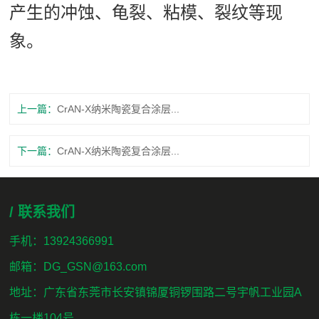
产生的冲蚀、龟裂、粘模、裂纹等现
象。
上一篇：
CrAN-X纳米陶瓷复合涂层...
下一篇：
CrAN-X纳米陶瓷复合涂层...
/ 联系我们
手机：13924366991
邮箱：DG_GSN@163.com
地址：广东省东莞市长安镇锦厦铜锣围路二号宇帆工业园A
栋一楼104号