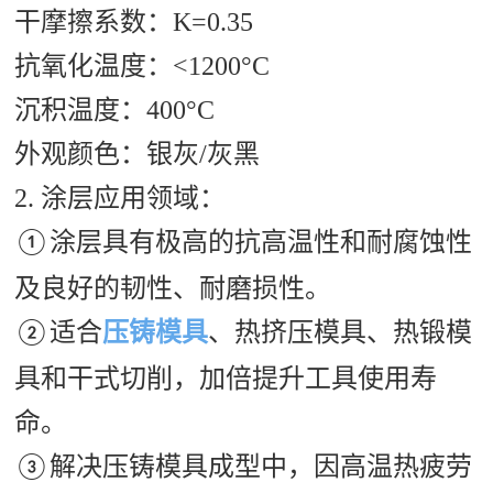
干摩擦系数：
K=0.35
抗氧化温度：
<1200°C
沉积温度：
400°C
外观颜色：银灰
/灰黑
2.
涂层应用领域：
涂层具有极高的抗高温性和耐腐蚀性
①
及良好的韧性、耐磨损性。
适合
压铸模具
、热挤压模具、热锻模
②
具和干式切削，加倍提升工具使用寿
命。
解决压铸模具成型中，因高温热疲劳
③