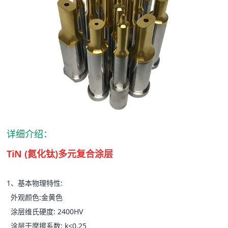
详细介绍：
TiN (氮化钛)多元复合涂层
1、基本物理特性:
外观颜色:金黄色
涂层维氏硬度: 2400HV
涂层干摩擦系数: k<0.25