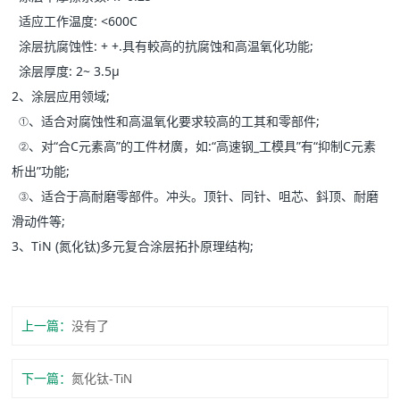
适应工作温度: <600C
涂层抗腐蚀性: + +.具有較高的抗腐蚀和高温氧化功能;
涂层厚度: 2~ 3.5μ
2、涂层应用领域;
①、适合对腐蚀性和高温氧化要求较高的工其和零部件;
②、对“合C元素高”的工件材廣，如:“高速钢_工模具”有“抑制C元素
析出”功能;
③、适合于高耐磨零部件。冲头。顶针、同针、咀芯、鈄顶、耐磨
滑动件等;
3、TiN (氮化钛)多元复合涂层拓扑原理结构;
上一篇：
没有了
下一篇：
氮化钛-TiN