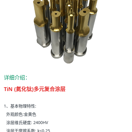
详细介绍：
TiN (氮化钛)多元复合涂层
1、基本物理特性:
外观颜色:金黄色
涂层维氏硬度: 2400HV
涂层干摩擦系数: k<0.25