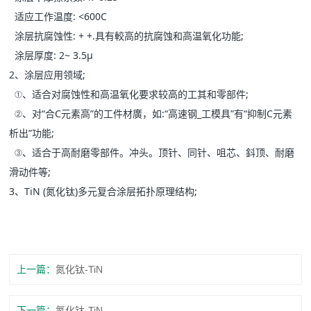
适应工作温度: <600C
涂层抗腐蚀性: + +.具有較高的抗腐蚀和高温氧化功能;
涂层厚度: 2~ 3.5μ
2、涂层应用领域;
①、适合对腐蚀性和高温氧化要求较高的工其和零部件;
②、对“合C元素高”的工件材廣，如:“高速钢_工模具”有“抑制C元素
析出”功能;
③、适合于高耐磨零部件。冲头。顶针、同针、咀芯、鈄顶、耐磨
滑动件等;
3、TiN (氮化钛)多元复合涂层拓扑原理结构;
上一篇：
氮化钛-TiN
下一篇：
氮化钛-TiN